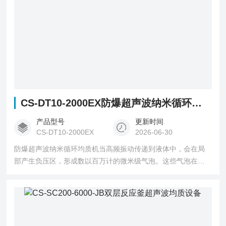
CS-DT10-2000EX防爆超声波纳米循环均质机
产品型号
更新时间
CS-DT10-2000EX
2026-06-30
防爆超声波纳米循环均质机当高频振动传递到液体中，会在局
部产生负压区，形成数以百万计的微米级气泡。这些气泡在正
压区瞬间坍塌时，能产生高达5000℃的局部高温和1000个大气
压的冲击波——这就是神奇的'空化效应'。就像无数微型爆破专
家在工作，将团聚的颗粒打散，实现纳米级均质效果。