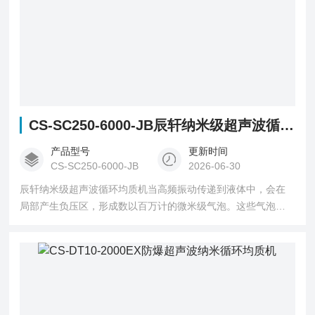
CS-SC250-6000-JB辰轩纳米级超声波循环均质机
产品型号
更新时间
CS-SC250-6000-JB
2026-06-30
辰轩纳米级超声波循环均质机当高频振动传递到液体中，会在
局部产生负压区，形成数以百万计的微米级气泡。这些气泡在
正压区瞬间坍塌时，能产生高达5000℃的局部高温和1000个大
气压的冲击波——这就是神奇的'空化效应'。就像无数微型爆破
专家在工作，将团聚的颗粒打散，实现纳米级均质效果。