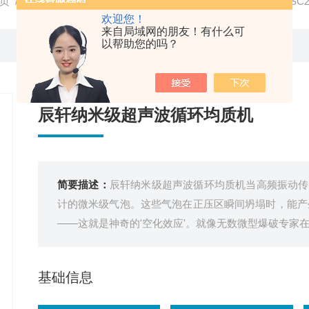
页
/
产品中心
/
超声波均质机
/
超声波声化学均质设备
/ CS-S
欢迎您！
来自局域网的朋友！有什么可
以帮助您的吗？
辰轩纳米级超声波循环均质机
简要描述：
辰轩纳米级超声波循环均质机当高频振动传
计的微米级气泡。这些气泡在正压区瞬间坍塌时，能产生高
——这就是神奇的'空化效应'。就像无数微型爆破专家
基础信息