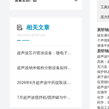
查看全部产品
工具
压力
相关文章
辰轩纳
RELATED ARTICLES
波在液
个声周
液体中
辰轩纳
超声波芯片喷涂设备：微电子精密制造的核心工艺装备
超声波
高效：
无污染
超声波纳米银粉分散设备如何打造高性能导电浆料？
保护样
易于操
应用领
2026年6月超声波中药提取设备生产厂家盘点：主流品牌与优质企业简析
超声波
生物学
7月超声波搅拌机/搅拌罐与中药提取设备行业品牌榜单 杭州本土制造企业凭借综合实力上榜
化学：
药学：
食品工