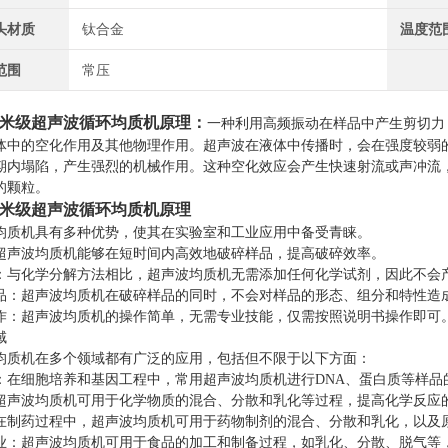
头材质
钛合金
温度范
范围
常压
米级超声波循环均质机
原理：
一种利用高频振动在样品中产生剪切力
体中的空化作用及其他物理作用。
超声波在液体中传播时，会在强度较弱
期内塌陷，产生强烈的机械作用。这种空化效应会产生快速射流或声冲流
的颗粒。
米级超声波循环均质机
原理
均质机具有多种优势，使其在实验室和工业应用中备受青睐。
超声波均质机能够在短时间内高效地破碎样品，提高破碎效率。
：与化学分解方法相比，超声波均质机无需添加任何化学试剂，因此不会
品：超声波均质机在破碎样品的同时，不会对样品的形态、组分和特性造
作：超声波均质机的操作简单，无需专业技能，仅需按照说明书操作即可
域
均质机在多个领域都有广泛的应用，包括但不限于以下方面：
：在细胞培养和基因工程中，常用超声波均质机进行DNA、蛋白质等样品
超声波均质机可用于化学物质的混合、分散和乳化等过程，提高化学反应
在制药过程中，超声波均质机可用于药物制剂的混合、分散和乳化，以及
业：超声波均质机可用于食品的加工和制备过程，如乳化、分散、脱气等