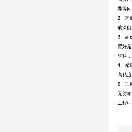
异等问
2、环
喷涂能
‌3、
置好超
材料，
‌4、
高粘度
5、适
无纺布
工程中