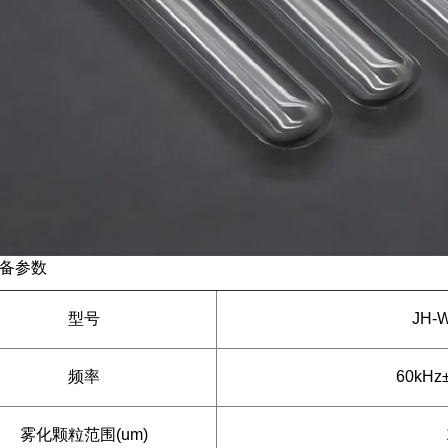
备参数
型号
JH-
频率
60kH
雾化颗粒范围(um)