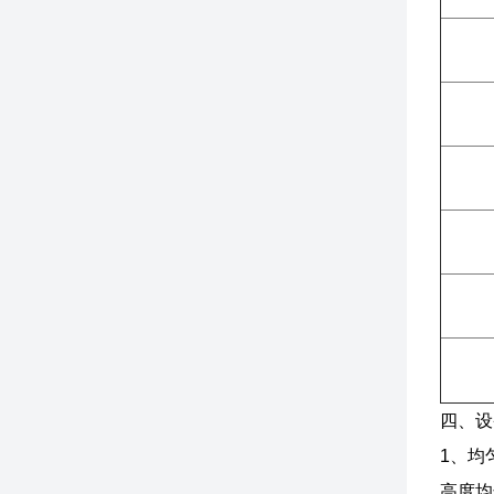
四、设
‌1、
高度均