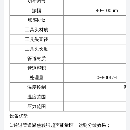
功率调节
振幅
40~100μm
频率kHz
工具头材质
工具头直径
工具头长度
管道材质
管道容积
处理量
0~800L/H
温度控制
温
温度范围
压力范围
设备优势
1.通过管道聚焦较强超声能量区，达到
分散效果；